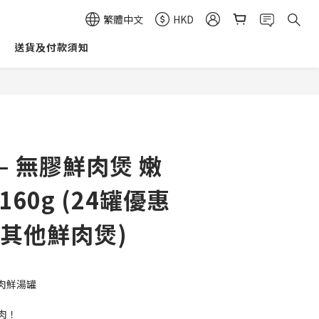
繁體中文
HKD
送貨及付款須知
立即購買
– 無膠鮮肉煲 嫩
 160g (24罐優惠
混其他鮮肉煲)
純肉鮮湯罐
肉！