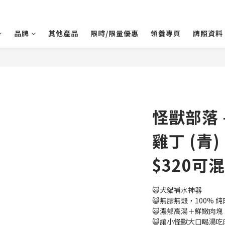
品牌
其他產品
限時/限量優惠
領養專頁
牌照資料
怪獸部落 
雞丁 (青)
$320可
😺犬貓補水神器
😺無膠無穀，100% 
😺濃郁高湯＋鮮嫩肉塊
😺讓小怪獸大口喝湯吃