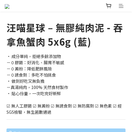
汪喵星球 – 無膠純肉泥 - 吞
拿魚蟹肉 5x6g (藍)
• 成分單純，拒絕多餘添加物
－０膠類：好消化、腸胃不敏感
－０澱粉：降低肥胖風險
－０誘食劑：多吃不怕挑食
• 做到好吃又無負擔
－真湯純肉，100% 天然食材製作
• 貼心份量，一次吃完好新鮮
☑ 無人工膠類 ☑ 無澱粉 ☑ 無誘食劑 ☑ 無防腐劑 ☑ 無色素 ☑ 經
SGS檢驗，無生菌數通過