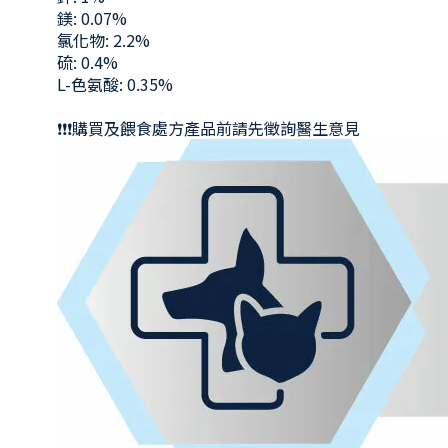
鎂: 0.07%
氯化物: 2.2%
硫: 0.4%
L-色氨酸: 0.35%
❗
❗
❗
購買及餵食處方產品前請先徵詢醫生意見