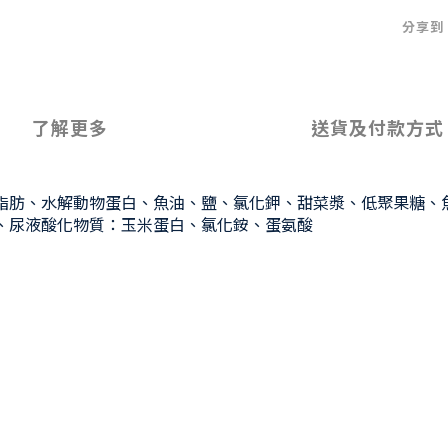
分享到
了解更多
送貨及付款方式
肪、水解動物蛋白、魚油、鹽、氯化鉀、甜菜漿、低聚果糖、魚肽（
/kg）、尿液酸化物質：玉米蛋白、氯化銨、蛋氨酸