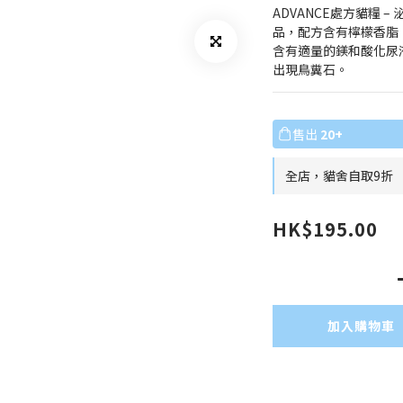
ADVANCE處方貓糧 
品，配方含有檸檬香脂
含有適量的鎂和酸化尿
出現鳥糞石。
售出
20+
全店，貓舍自取9折
HK$195.00
加入購物車