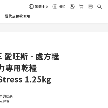
繁體中文
HKD
送貨及付款須知
立即購買
E 愛旺斯 - 處方糧
壓力專用乾糧
Stress 1.25kg
中的結晶
尿屏障