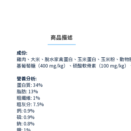
商品描述
成份:
雞肉、大米、脫水家禽蛋白、玉米蛋白、玉米粉、動物脂
基葡萄糖（400 mg/kg）、硫酸軟骨素（100 mg
營養分析:
蛋白質: 34%
脂肪: 13%
粗纖維: 1%
粗灰分: 7.5%
鈣: 0.9%
磷: 0.9%
鈉: 0.8%
鉀: 1%