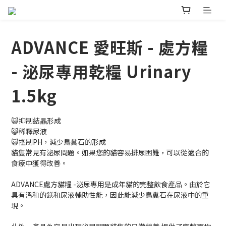
ADVANCE 愛旺斯 - 處方糧
- 泌尿專用乾糧 Urinary
1.5kg
😺抑制結晶形成
😺稀釋尿液
😺控制PH，減少鳥糞石的形成
貓隻常見有泌尿問題。如果您的貓容易排尿困難，可以從適合的
食療中獲得改善。
ADVANCE處方貓糧 -泌尿專用是成年貓的完整飲食產品。由於它
具有溫和的鎂和尿液輔助性能，因此能減少鳥糞石在尿液中的重
現。