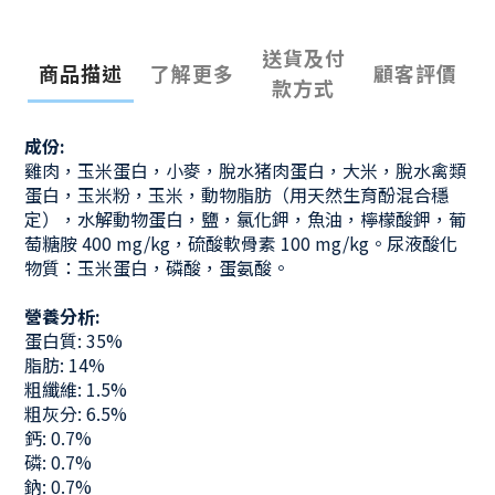
送貨及付
商品描述
了解更多
顧客評價
款方式
成份:
雞肉，玉米蛋白，小麥，脫水猪肉蛋白，大米，脫水禽類
蛋白，玉米粉，玉米，動物脂肪（用天然生育酚混合穩
定），水解動物蛋白，鹽，氯化鉀，魚油，檸檬酸鉀，葡
萄糖胺 400 mg/kg，硫酸軟骨素 100 mg/kg。尿液酸化
物質：玉米蛋白，磷酸，蛋氨酸。
營養分析:
蛋白質: 35%
脂肪: 14%
粗纖維: 1.5%
粗灰分: 6.5%
鈣: 0.7%
磷: 0.7%
鈉: 0.7%