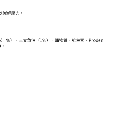
以減輕壓力。
） ％），三文魚油（1％），礦物質，維生素，Proden
巴。