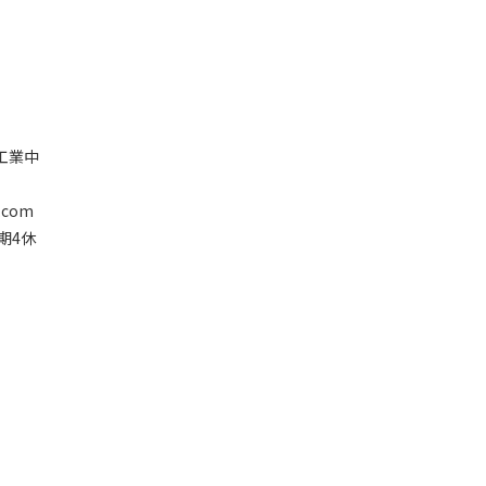
塘工業中
.com
星期4休