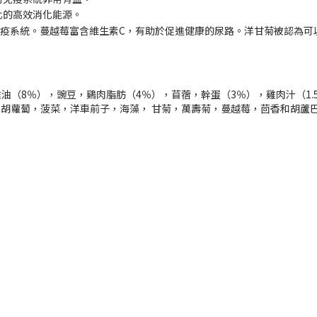
化的高效消化能源。
強免疫系統。蔓越莓富含維生素C，有助於促進健康的尿路。洋甘菊被認為可
油（8％），豌豆，鷄肉脂肪（4％），苜蓿，幹蛋（3％），雞肉汁（1.5
歐芹，蘋果，胡蘿蔔，菠菜，洋車前子，海藻， 甘菊，萬壽菊，蔓越莓，茴香和胡蘆