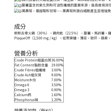
甜薯富含抗氧化劑和可溶性纖維的重要來源，是高度易消
萬壽菊，蔓越莓和甘菊----萬壽菊刺激白細胞產生並增
成分
新鮮去骨火鷄（30％），鷄肉乾（22.5％），甜薯，馬鈴薯，雞
PlaqueOff（2,500 mg / kg），低聚果糖，薄荷，
營養分析
Crude Protein粗蛋白質
36.00%
Fat Content脂肪含量
19.00%
Crude Fibres粗纖維
3.00%
Crude Ash粗灰質
9.00%
Moisture水份
7.00%
Omega 6
3.50%
Omega 3
0.90%
Calcium鈣
1.60%
Phosphorus磷
1.20%
營養添加劑（每KG）