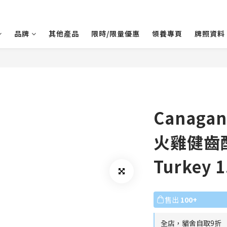
品牌
其他產品
限時/限量優惠
領養專頁
牌照資料
Canaga
火雞健齒配
Turkey 1
售出
100+
全店，貓舍自取9折