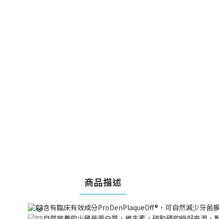
商品描述
含有臨床有效成分ProDenPlaqueOff®，可自然減
自然放養的火雞是蛋白質，維生素，磷和硒的極好來源，