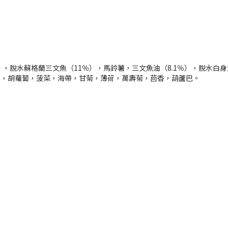
，脫水蘇格蘭三文魚（11％），馬鈴薯，三文魚油（8.1％），脫水白身魚（
果，胡蘿蔔，菠菜，海帶，甘菊，薄荷，萬壽菊，茴香，葫蘆巴。