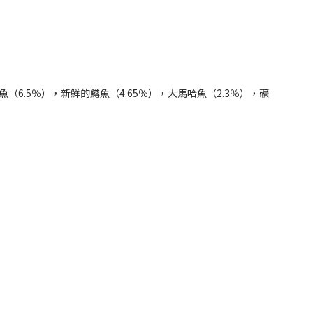
6.5％），新鮮的鱒魚（4.65％），大馬哈魚（2.3％），礦