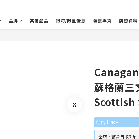
品牌
其他產品
限時/限量優惠
領養專頁
牌照資料
Canaga
蘇格蘭三
Scottish
售出
40+
全店，貓舍自取9折