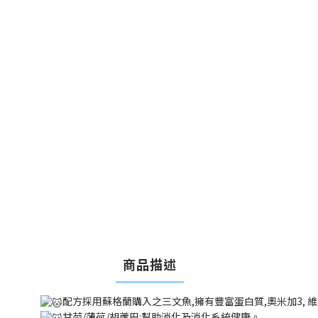
商品描述
配方採用蘇格蘭購入之三文魚,擁有豐富蛋白質,奧米加3, 
甘菊/薄荷/胡蘆巴:幫助消化及消化系統健康。