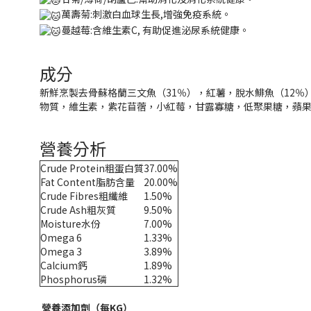
萬壽菊:刺激白血球生長,增強免疫系統。
蔓越莓:含維生素C, 有助促進泌尿系統健康。
成分
新鮮烹製去骨蘇格蘭三文魚（31％），紅薯，脫水鯡魚（12％）
物質，維生素，紫花苜蓿，小紅莓，甘露寡糖，低聚果糖，蘋
營養分析
Crude Protein粗蛋白質
37.00%
Fat Content脂肪含量
20.00%
Crude Fibres粗纖維
1.50%
Crude Ash粗灰質
9.50%
Moisture水份
7.00%
Omega 6
1.33%
Omega 3
3.89%
Calcium鈣
1.89%
Phosphorus磷
1.32%
營養添加劑（每KG）