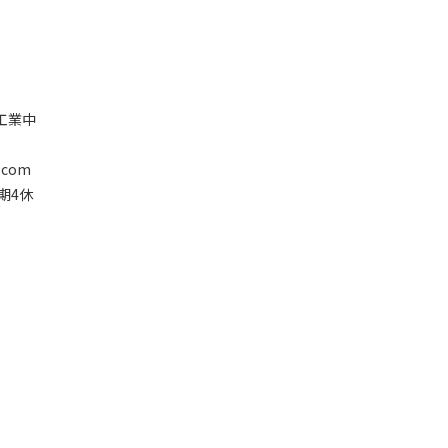
塘工業中
.com
星期4休