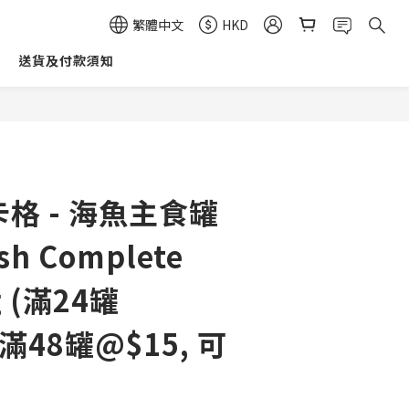
繁體中文
HKD
送貨及付款須知
立即購買
 卡格 - 海魚主食罐
ish Complete
g (滿24罐
, 滿48罐@$15, 可