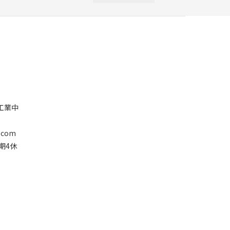
塘工業中
.com
星期4休