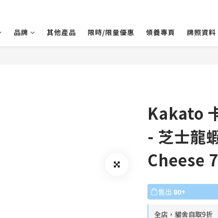
品牌
其他產品
限時/限量優惠
領養專頁
牌照資料
Kakato
- 芝士龍蝦 
Cheese 
售出
80+
全店，貓舍自取9折