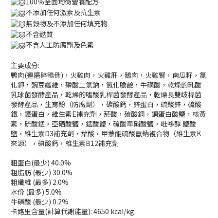
100％全面均衡營養配方
不添加任何激素及抗生素
無穀物及不添加任何填充物
不含麩質
不含人工防腐劑及色素
主要成分:
鴨肉(連磨碎鴨骨)，火雞肉，火雞肝，鵝肉，火雞腎，南瓜籽，氯
化鉀，豌豆纖維，磷酸二氫鈉，氯化膽鹼，牛磺酸，乾燥的乳酸
乳球菌發酵產品，乾燥的嗜酸乳桿菌發酵產品，乾燥長雙歧桿菌
發酵產品，生育酚（防腐劑），碳酸鈣，鋅蛋白，硫酸鋅，硫酸
鐵，鐵蛋白，維生素E補充劑，菸酸，硫酸銅，銅蛋白酸鹽，核黃
素，硫酸錳，亞硒酸鹽，錳酸鹽，硫酸單硝酸鹽，吡哆醇 鹽酸
鹽，維生素D3補充劑，葉酸，甲萘醌硫酸氫鈉複合物（維生素K
來源），碘酸鈣，維生素B12補充劑
粗蛋白(最少) 40.0%
粗脂肪 (最少) 30.0%
粗纖維 (最多) 2.0%
水份 (最多) 5.0%
牛磺酸 (最少) 0.2%
卡路里含量(計算代謝能量): 4650 kcal/kg