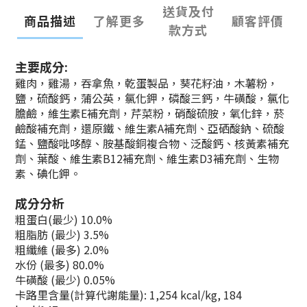
送貨及付
商品描述
了解更多
顧客評價
款方式
主要成分:
雞肉，雞湯，吞拿魚，乾蛋製品，葵花籽油，木薯粉，
鹽，硫酸鈣，蒲公英，氯化鉀，磷酸三鈣，牛磺酸，氯化
膽鹼，維生素E補充劑，芹菜粉，硝酸硫胺，氧化鋅，菸
鹼酸補充劑，還原鐵、維生素A補充劑、亞硒酸鈉、硫酸
錳、鹽酸吡哆醇、胺基酸銅複合物、泛酸鈣、核黃素補充
劑、葉酸、維生素B12補充劑、維生素D3補充劑、生物
素、碘化鉀。
成分分析
粗蛋白(最少) 10.0%
粗脂肪 (最少) 3.5%
粗纖維 (最多) 2.0%
水份 (最多) 80.0%
牛磺酸 (最少) 0.05%
卡路里含量(計算代謝能量): 1,254 kcal/kg, 184