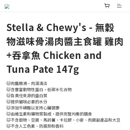
Stella & Chewy's - 無穀
物滋味骨湯肉醬主食罐 雞肉
+吞拿魚 Chicken and
Tuna Pate 147g
🐱肉醬嫩滑，肉湯清淡
🐱含豐富動物性蛋白，低碳水化合物
🐱負責任來源的蛋白質
🐱提供貓咪必要的水分
🐱添加牛磺酸以支持心臟健康
🐱由維生素和礦物質製成，提供完整均衡的膳食
🐱不含穀物、豆類、馬鈴薯、卡拉膠、小麥、肉類副產品和大豆
🐱不含人工色素、防腐劑和香料