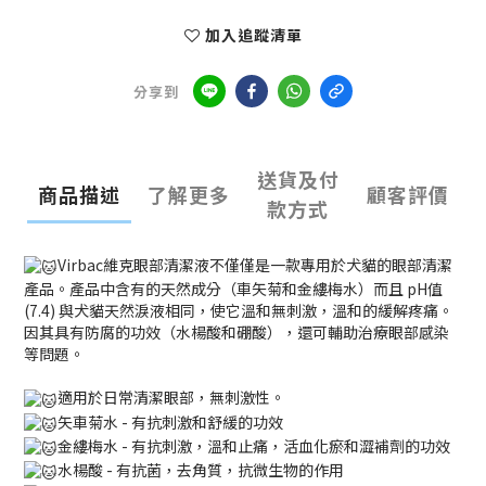
加入追蹤清單
分享到
送貨及付
商品描述
了解更多
顧客評價
款方式
Virbac維克眼部清潔液不僅僅是一款專用於犬貓的眼部清潔
產品。產品中含有的天然成分（車矢菊和金縷梅水）而且 pH值
(7.4) 與犬貓天然淚液相同，使它溫和無刺激，溫和的緩解疼痛。
因其具有防腐的功效（水楊酸和硼酸），還可輔助治療眼部感染
等問題。
適用於日常清潔眼部，無刺激性。
矢車菊水 - 有抗刺激和舒緩的功效
金縷梅水 - 有抗刺激，溫和止痛，活血化瘀和澀補劑的功效
水楊酸 - 有抗菌，去角質，抗微生物的作用