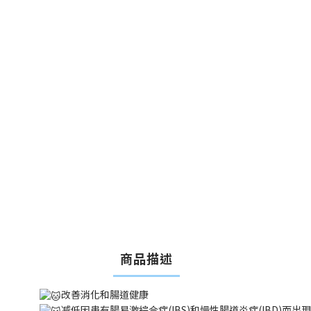
商品描述
改善消化和腸道健康
减低因患有腸易激綜合症(IBS)和慢性腸道炎症(IBD)而出