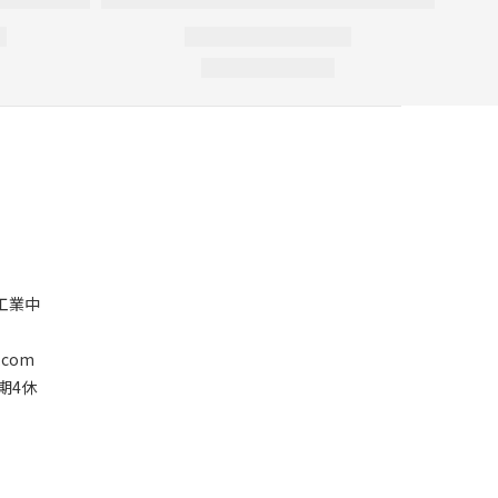
塘工業中
.com
星期4休