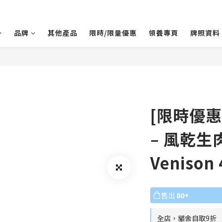
品牌
其他產品
限時/限量優惠
領養專頁
牌照資料
[限時優惠]
– 風乾生
Venison
售出
80+
全店，貓舍自取9折