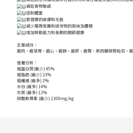
減低食物敏感
控制體重
更健康的皮膚和毛髮
减少腸胃氣脹和排泄物的氣味及體積
增加移動能力和長期的關節健康
主要成份：
鹿肉，鹿草胃，鹿心，鹿肺，鹿肝，鹿腎，新西蘭綠唇貽貝，鹿
營養分析：
粗蛋白質(最少) 45%
粗脂肪 (最少) 23%
粗纖維 (最多) 2%
水份 (最多) 14%
灰質 (最多) 12%
硫酸軟骨素 (最少) 1300mg/kg