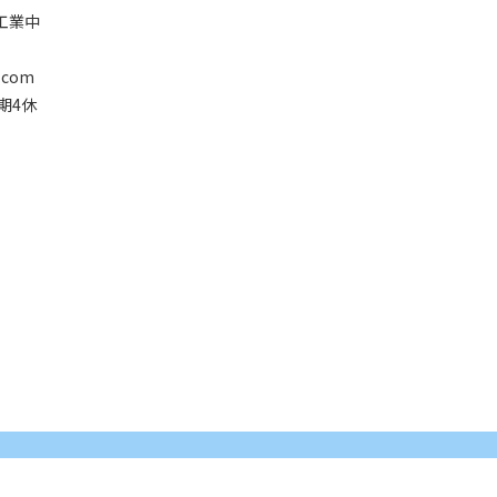
塘工業中
.com
星期4休