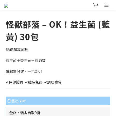
怪獸部落 – OK！益生菌 (藍
黃) 30包
65億超高菌數
益生菌＋益生元＋益源質
讓腸胃保健，一包OK！
✔保健腸胃  ✔維持免疫  ✔調理體質
售出
70+
全店，貓舍自取9折