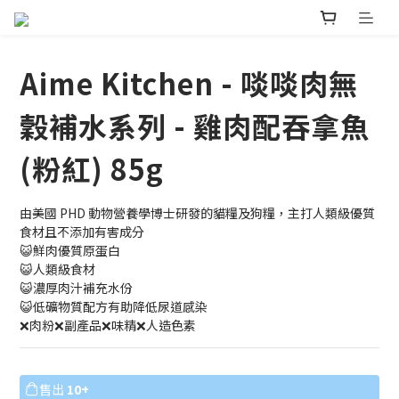
Aime Kitchen - 啖啖肉無
穀補水系列 - 雞肉配吞拿魚
(粉紅) 85g
由美國 PHD 動物營養學博士研發的貓糧及狗糧，主打人類級優質
食材且不添加有害成分
😺鮮肉優質原蛋白
😺人類級食材
😺濃厚肉汁補充水份
😺低礦物質配方有助降低尿道感染
❌肉粉❌副產品❌味精❌人造色素
售出
10+