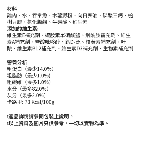
材料
雞肉、水、吞拿魚、木薯澱粉、向日葵油、磷酸三鈣、槌
樹豆膠、氯化膽鹼、牛磺酸、維生素
添加的維生素:
維生素E補充劑、硫胺素單硝酸鹽、烟酰胺補充劑、維生
素A補充劑、鹽酸吡哆醇、鈣D-泛、核黃素補充劑、叶
酸、維生素B12補充劑、維生素D3補充劑、生物素補充劑
營養分析
粗蛋白（最少14.0%）
粗脂肪（最少1.0%)
粗纖維（最多1.0%）
水分（最多82.0%）
灰分（最多3.0%）
卡路里: 78 Kcal/100g
產品詳情請參閱包裝上說明。
❗
以上資料及圖片只供參考，一切以實物為準。
❗