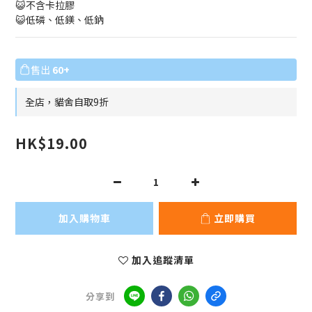
😺不含卡拉膠
😺低磷、低鎂、低鈉
售出
60+
全店，貓舍自取9折
HK$19.00
加入購物車
立即購買
加入追蹤清單
分享到