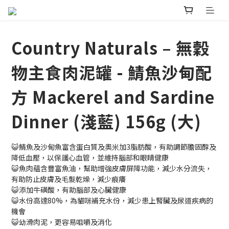
Country Naturals – 無穀
物主食肉泥罐 - 鯖魚沙甸配
方 Mackerel and Sardine
Dinner (淺藍) 156g (大)
😺鯖魚及沙甸魚富含蛋白質及奧米加3脂肪酸，有助調節膽固醇及
降低血壓，以保護心血管，並維持腦部和眼睛健康
😺魚肉蘊含豐富魚油，幫助增強皮膚屏障功能，減少水分流失，
有助防止皮膚及毛髮乾燥，減少痕癢
😺添加牛磺酸，有助腦部及心臟健康
😺水份高達80%，為貓咪補充水份，減少患上腎臟及尿道疾病的
機會
😺幼滑肉泥，更容易咀嚼及消化