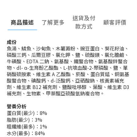
送貨及付
商品描述
了解更多
顧客評價
款方式
成份
魚湯、鯖魚、沙甸魚、木薯澱粉、豌豆蛋白、葵花籽油、
磷酸三鈣、瓜
爾豆膠、氯化鉀、鹽、硫酸鎂、氯化膽鹼、
牛磺酸、EDTA 二鈉、氨基酸、
鐵螯合物、氨基酸鋅螯合
物、dl- α-生育酚乙酸酯、L-抗壞血酸-2-聚磷酸、
鹽、單
硝酸硫胺素、維生素 A 乙酸酯、菸酸、蛋白質錳、銅氨基
酸螯合
物、碘酸鈣、d-泛酸鈣、亞硒酸鈉、核黃素補充
劑、維生素 B12 補充
劑、鹽酸吡哆醇 、葉酸、維生素 D3
補充劑、生物素、甲萘醌亞硫酸
氫鈉複合物。
營養分析
蛋白質(最少)：8%
脂肪(最少)：3%
粗纖維(最多)：1%
水分(最多)：84%