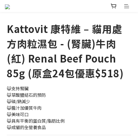
Kattovit 康特維 – 貓用處
方肉粒濕包 - (腎臟)牛肉
(紅) Renal Beef Pouch
85g (原盒24包優惠$518)
😺支持腎臟
😺草酸鹽結石的預防
😺磷/鈉減少
😺醬汁加優質牛肉
😺美味可口
😺具有平衡的蛋白質/脂肪比例
😺成貓的全營養食品