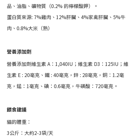
品、油脂、礦物質（0.2% 的檸檬酸鉀）。
蛋白質來源: 7%雞肉、12%肝臟、4%家禽肝臟、5%牛
肉、0.8%大米（熟）
營養添加劑
營養添加劑維生素 A：1,040IU；維生素 D3：125IU；維
生素 E : 20毫克、鐵 : 40毫克，鋅 : 28毫克，銅：1.2毫
克，錳：1毫克、碘：0.6毫克，牛磺酸：720毫克。
餵食建議
貓的體重：
3公斤：大約2-3袋/天