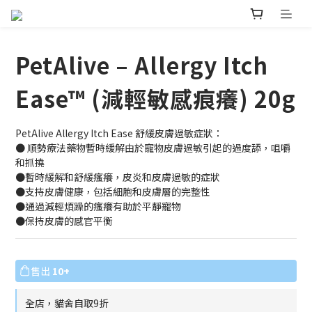
PetAlive – Allergy Itch
Ease™ (減輕敏感痕癢) 20g
PetAlive Allergy Itch Ease 舒緩皮膚過敏症狀：
● 順勢療法藥物暫時緩解由於寵物皮膚過敏引起的過度舔，咀嚼
和抓撓
●暫時緩解和舒緩瘙癢，皮炎和皮膚過敏的症狀
●支持皮膚健康，包括細胞和皮膚層的完整性
●通過減輕煩躁的瘙癢有助於平靜寵物
●保持皮膚的感官平衡
售出
10+
全店，貓舍自取9折