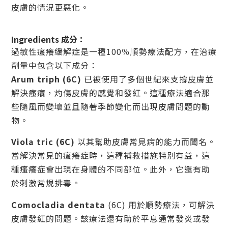
皮膚的情況更惡化。
Ingredients 成分：
過敏性瘙癢緩解症是一種100％順勢療法配方，在治療
劑量中包含以下成分：
Arum triph (6C)
已被使用了多個世紀來支撐皮膚並
解決瘙癢，灼傷皮膚的感覺和發紅。這種療法適合那
些隨風而變壞並且隨著季節變化而出現皮膚問題的動
物。
Viola tric (6C)
以其幫助皮膚常見病的能力而聞名。
當解決常見的瘙癢症時，這種補救措施特別有益，這
種瘙癢症會出現在身體的不同部位。此外，它還有助
於刺激常規排毒。
Comocladia dentata
(6C) 用於順勢療法，可解決
皮膚發紅的問題。該療法還有助於平息通常發炎或發