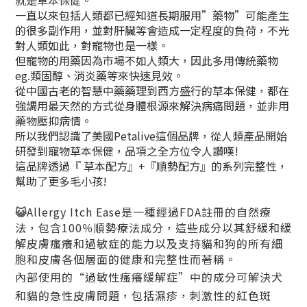
就是草本保健。
一直以來包括人類都已經知道長期服用”藥物”可能產生
的很多副作用，並對肝臟等會造成一定程度的負荷，不光
對人類如此，對寵物也是一樣。
但寵物的用藥因為市場不如人類大，因此多用傳統藥物
eg.類固醇、消炎藥等來快速見效。
從中國古老的智慧中藥藥理到西方盛行的草本保健，都在
強調用最天然的方式從身體根源來解決病痛問題，並非用
藥物壓抑病情。
所以我們認識了美國Petalive這個品牌，從人類產品開始
研發到寵物草本保健，品項之全方位令人讚嘆!
這品牌透過『 草本配方』+『順勢配方』的系列完整性，
幫助了更多毛小孩!
😺
Allergy Itch Ease是一種經過FDA註冊的自然療
法，包含100％順勢療法成分，這些成分以其舒緩和緩
解皮膚瘙癢和過敏症的能力以及支持貓和狗的所有細
胞和皮膚各個層面的健康和完整性而著稱。
內部使用的“過敏性瘙癢緩解症”中的成分可解決犬
和貓的急性皮膚問題，包括濕疹，刺激性的紅色斑