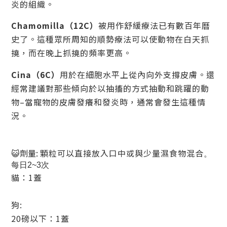
炎的組織。
Chamomilla（12C）
被用作舒緩療法已有數百年曆
史了。這種眾所周知的順勢療法可以使動物在白天抓
撓，而在晚上抓撓的頻率更高。
Cina（6C）
用於在細胞水平上從內向外支撐皮膚。還
經常建議對那些傾向於以抽搐的方式抽動和跳躍的動
物–當寵物的皮膚發癢和發炎時，通常會發生這種情
況。
😺劑量:
顆粒可以直接放入口中或與少量濕食物混合
。
每日2~3次
貓：1蓋
狗:
20磅以下：1蓋