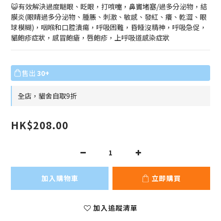
😺有效解決過度瞇眼、眨眼，打噴嚏，鼻竇堵塞/過多分泌物，結
膜炎(眼睛過多分泌物、腫脹、刺激、敏感、發紅、癢、乾澀、眼
球模糊)，咽喉和口腔潰瘍，呼吸困難，昏睡沒精神，呼吸急促，
貓皰疹症狀，感冒皰瘡，唇皰疹，上呼吸道感染症狀
售出
30+
全店，貓舍自取9折
HK$208.00
加入購物車
立即購買
加入追蹤清單