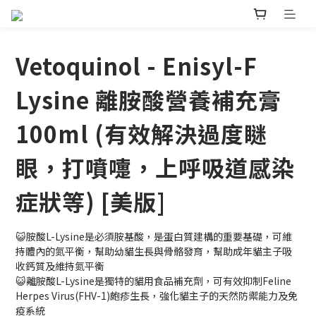
Vetoquinol - Enisyl-F
Lysine 離胺酸營養補充膏
100ml (有效解決過度瞇
眼，打噴嚏，上呼吸道感染
症狀等) [美版]
😺胺酸L-Lysine是必須胺基酸，是蛋白質建構的重要基礎，可維
持體內的氮平衡，幫助幼貓生長與骨骼發育，幫助成年貓主子吸
收鈣質及維持氮平衡
😺離胺酸L-Lysine是獨特的貓用食品補充劑，可有效抑制Feline 
Herpes Virus(FHV-1)皰疹生長，強化貓主子的天然防禦能力及免
疫系統