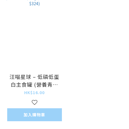
汪喵星球 – 低磷低蛋
白主食罐 (營養青花
魚) 80g (原箱24罐優
HK$16.00
惠 $324)
加入購物車