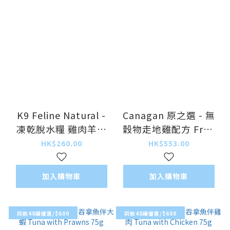
K9 Feline Natural -
Canagan 原之選 - 無
凍乾脫水糧 雞肉羊肉
穀物走地雞配方 Free
盛宴 Freeze Dried
Run Chicken 4kg
HK$260.00
HK$553.00
Chicken and Lamb
Feast 320g
加入購物車
加入購物車
同款48罐優惠/$600
同款48罐優惠/$600