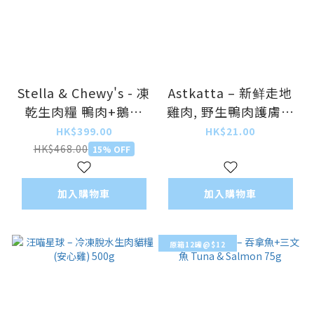
Stella & Chewy's - 凍
Astkatta – 新鲜走地
乾生肉糧 鴨肉+鵝肉
雞肉, 野生鴨肉護膚美
Freeze Dried Duck
毛配方 (低磷)
HK$399.00
HK$21.00
Duck Goose
Chicken & Duck
HK$468.00
15% OFF
510g/18oz
170g (大)
加入購物車
加入購物車
原箱12罐@$12