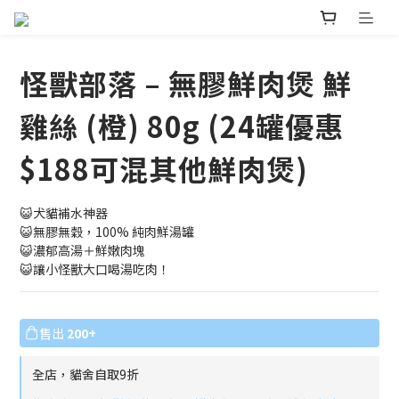
怪獸部落 – 無膠鮮肉煲 鮮
雞絲 (橙) 80g (24罐優惠
$188可混其他鮮肉煲)
😺犬貓補水神器
😺無膠無穀，100% 純肉鮮湯罐
😺濃郁高湯＋鮮嫩肉塊
😺讓小怪獸大口喝湯吃肉！
售出
200+
全店，貓舍自取9折