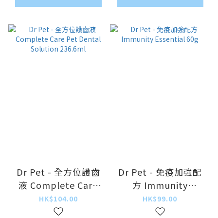
Dr Pet - 全方位護齒
Dr Pet - 免疫加強配
液 Complete Care
方 Immunity
Pet Dental Solution
Essential 60g
HK$104.00
HK$99.00
236.6ml