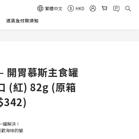
繁體中文
HKD
送貨及付款須知
立即購買
– 開胃慕斯主食罐
(紅) 82g (原箱
342)
一罐解決！
✔喜歡海味的貓