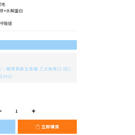
質地
拼+水解蛋白
x呼吸道
– 開胃慕斯主食罐 三文魚青口 (紅)
$342)
立即購買