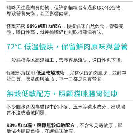
貓咪天生是肉食動物，但許多貓糧含有過多碳水化合物，
導致營養失衡，甚至影響健康。
98% 純鮮肉配方
怪獸部落
，模擬貓咪自然飲食，營養完
整，嗜口性高，就連挑嘴貓也能吃得津津有味。
72℃ 低溫慢烘，保留鮮肉原味與營養
一般貓糧多以高溫加工，營養容易流失，適口性也下降。
低溫乾燥技術
怪獸部落採用
，完整保留鮮肉風味，並封存
蛋白質、胺基酸與油脂，每一口都是真實營養。
無穀低敏配方，照顧貓咪腸胃健康
不少貓咪會因為貓糧中的小麥、玉米等碳水成分，出現腸
胃不適或過敏問題。
98% 鮮肉糧，選擇無穀低敏配方
，不含常見過敏原，幫
助減少腸胃負擔，守護貓咪健康。