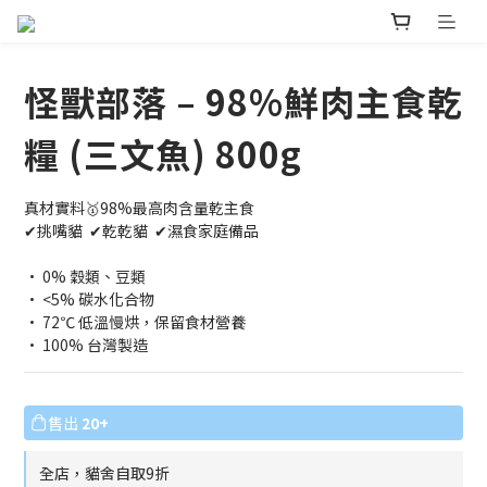
怪獸部落 – 98%鮮肉主食乾
糧 (三文魚) 800g
真材實料🥇98%最高肉含量乾主食
✔挑嘴貓  ✔乾乾貓  ✔濕食家庭備品
• 0% 穀類、豆類
• <5% 碳水化合物
• 72℃ 低溫慢烘，保留食材營養
• 100% 台灣製造
售出
20+
全店，貓舍自取9折