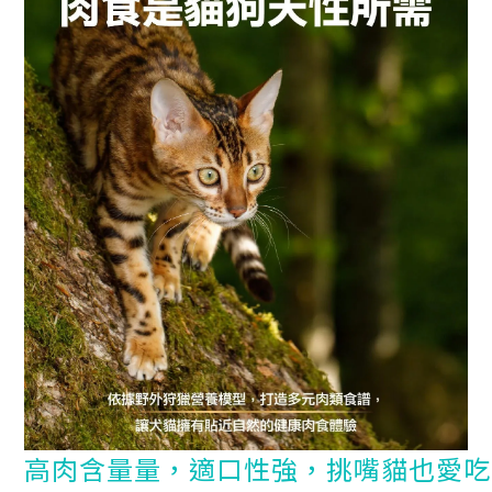
高肉含量量，適口性強，挑嘴貓也愛吃