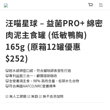
汪喵星球 – 益菌PRO+ 綿密
肉泥主食罐 (低敏鴨胸)
165g (原箱12罐優惠
$252)
😺超水感綿密口感，符合貓咪舔食習性打造
😺專利益菌三合一，顧腸道助吸收
😺全營養濕主食，98% 高肉含量、低碳水化合物
😺符合美國AAFCO/NRC營養標準
☑ 無人工膠類 ☑ 無穀 ☑ 無不良添加物