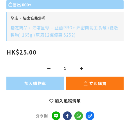
售出
800+
全店，貓舍自取9折
指定商品，汪喵星球 – 益菌PRO+ 綿密肉泥主食罐 (低敏
鴨胸) 165g (原箱12罐優惠 $252)
HK$25.00
加入購物車
立即購買
加入追蹤清單
分享到