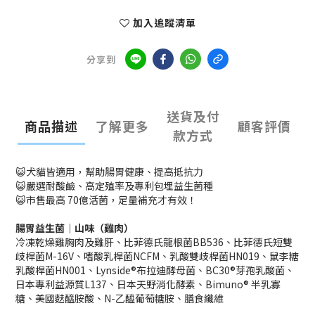
加入追蹤清單
分享到
送貨及付
商品描述
了解更多
顧客評價
款方式
😺
犬貓皆適用，幫助腸胃健康、提高抵抗力
😺
嚴選耐酸鹼、高定殖率及專利包埋益生菌種
😺
市售最高 70億活菌，足量補充才有效！
腸胃益生菌｜山味（雞肉）
冷凍乾燥雞胸肉及雞肝、比菲德氏龍根菌BB536、比菲德氏短雙
歧桿菌M-16V、嗜酸乳桿菌NCFM、乳酸雙歧桿菌HN019、鼠李糖
乳酸桿菌HN001、Lynside®布拉迪酵母菌、BC30®芽孢乳酸菌、
日本專利益源質L137、日本天野消化酵素、Bimuno® 半乳寡
糖、美國麩醯胺酸、N-乙醯葡萄糖胺、膳食纖維