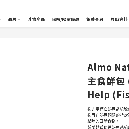
品牌
其他產品
限時/限量優惠
領養專頁
牌照資料
Almo Na
主食鮮包 (
Help (Fi
😺非常適合泌尿系統
😺可在泌尿問題的特
貓咪的日常食物。
😺蔓越莓促進泌尿系統