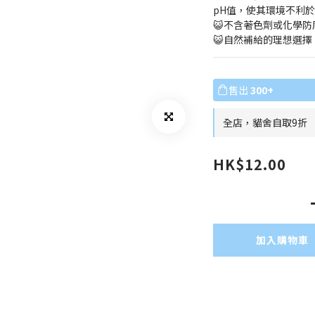
pH值，使其環境不利
😺不含著色劑或化學防
😺自然補給的理想選擇
售出
300+
全店，貓舍自取9折
HK$12.00
加入購物車