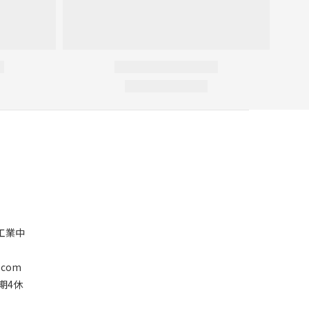
塘工業中
.com
星期4休