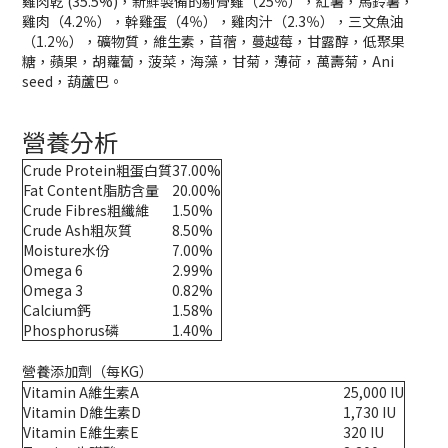
雞肉乾 (35.5%)，新鮮製備的剔骨雞（25％），紅薯，馬鈴薯，
雞肉（4.2％），幹雞蛋（4％），雞肉汁（2.3％），三文魚油
（1.2％），礦物質，維生素，苜蓿，蔓越莓，甘露醇，低聚果
糖，蘋果，胡蘿蔔，菠菜，海藻，甘菊，薄荷，萬壽菊，Ani
seed，葫蘆巴。
營養分析
Crude Protein粗蛋白質
37.00%
Fat Content脂肪含量
20.00%
Crude Fibres粗纖維
1.50%
Crude Ash粗灰質
8.50%
Moisture水份
7.00%
Omega 6
2.99%
Omega 3
0.82%
Calcium鈣
1.58%
Phosphorus磷
1.40%
營養添加劑（每KG）
Vitamin A維生素A
25,000 IU
Vitamin D維生素D
1,730 IU
Vitamin E維生素E
320 IU