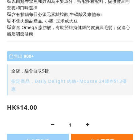
😺以白鰹吞拿魚和雞肉為主要成分，搭配多種配料，提供豐富的
營養和口味選擇
😺含有貓貓每日必須元素離胺酸,牛磺酸及維他命E
😺不含肉類副產品, 小麥, 玉米或大豆
😺富含 Omega 脂肪酸，有助於維持健康的皮膚與毛髮；促進心
臟及關節健康
售出
900+
全店，貓舍自取9折
指定商品，Daily Delight 肉絲+Mousse 24罐@$13優
惠
HK$14.00