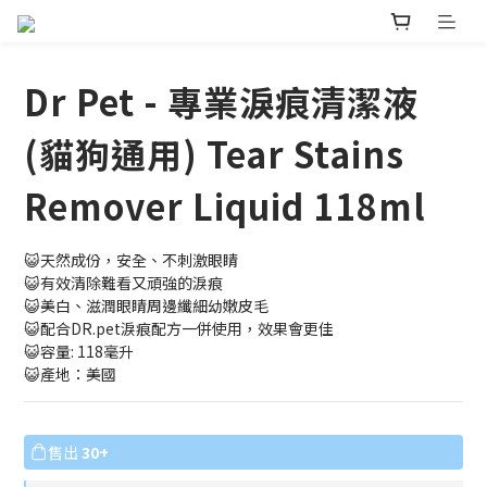
Dr Pet - 專業淚痕清潔液
(貓狗通用) Tear Stains
Remover Liquid 118ml
😺天然成份，安全、不刺激眼睛
😺有效清除難看又頑強的淚痕
😺美白、滋潤眼睛周邊纖細幼嫩皮毛
😺配合DR.pet淚痕配方一併使用，效果會更佳
😺容量: 118毫升
😺產地：美國
售出
30+