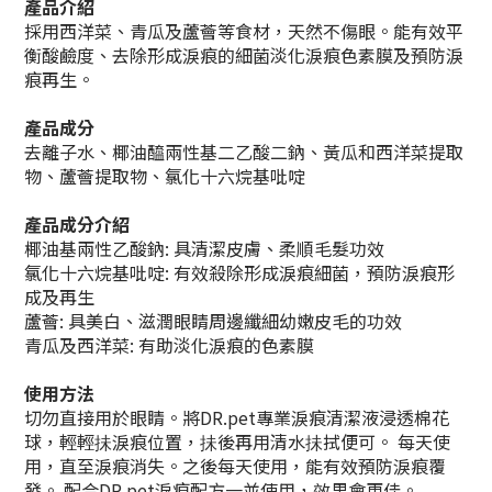
產品介紹
採用西洋菜、青瓜及蘆薈等食材，天然不傷眼。能有效平
衡酸鹼度、去除形成淚痕的細菌淡化淚痕色素膜及預防淚
痕再生。
產品成分
去離子水、椰油醯兩性基二乙酸二鈉、黃瓜和西洋菜提取
物、蘆薈提取物、氯化十六烷基吡啶
產品成分介紹
椰油基兩性乙酸鈉: 具清潔皮膚、柔順毛髮功效
氯化十六烷基吡啶: 有效殺除形成淚痕細菌，預防淚痕形
成及再生
蘆薈: 具美白、滋潤眼睛周邊纖細幼嫩皮毛的功效
青瓜及西洋菜: 有助淡化淚痕的色素膜
使用方法
切勿直接用於眼睛。將DR.pet專業淚痕清潔液浸透棉花
球，輕輕抺淚痕位置，抺後再用清水抺拭便可。 每天使
用，直至淚痕消失。之後每天使用，能有效預防淚痕覆
發。 配合DR.pet淚痕配方一並使用，效果會更佳。