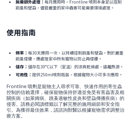
無需額外處理：
每月應用時，Frontline 噴劑本身足以控制
跳蚤和壁蝨，儘管嚴重的家中蟲害可能需要環境處理。
使用指南
頻率：
每30天應用一次，以持續控制跳蚤和壁蝨。對於嚴重
跳蚤侵擾，應處理家中所有寵物以防止再侵擾。
儲存：
儲存在30°C以下（室溫）的涼爽乾燥處，遠離熱源。
可用性：
提供250ml噴劑瓶裝，根據寵物大小可多次應用。
Frontline 噴劑是寵物主人尋求可靠、快速作用的寄生蟲
控制的信賴選擇，確保寵物保持舒適並免受有害蟲害及相
關疾病（如萊姆病、跳蚤過敏性皮炎和壁蝨傳播疾病）的
侵害。請務必閱讀標籤以了解完整的施用細節和安全指
引。為獲得最佳效果，請諮詢獸醫以根據寵物需求調整治
療方案。