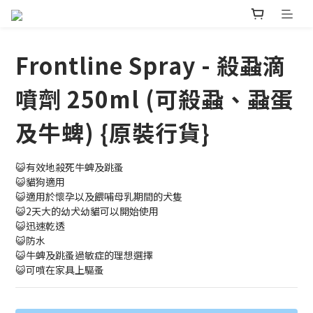
Frontline Spray - 殺蝨滴
噴劑 250ml (可殺蝨、蝨蛋
及牛蜱) {原裝行貨}
😺有效地殺死牛蜱及跳蚤
😺貓狗適用
😺適用於懷孕以及餵哺母乳期間的犬隻
😺2天大的幼犬幼貓可以開始使用
😺迅速乾透
😺防水
😺牛蜱及跳蚤過敏症的理想選擇
😺可噴在家具上驅蚤