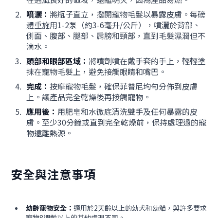
噴灑：
將瓶子直立，撥開寵物毛髮以暴露皮膚。每磅
體重施用1-2泵（約3-6毫升/公斤），噴灑於背部、
側面、腹部、腿部、肩膀和頸部，直到毛髮濕潤但不
滴水。
頭部和眼部區域：
將噴劑噴在戴手套的手上，輕輕塗
抹在寵物毛髮上，避免接觸眼睛和嘴巴。
完成：
按摩寵物毛髮，確保菲普尼均勻分佈到皮膚
上。讓產品完全乾燥後再接觸寵物。
應用後：
用肥皂和水徹底清洗雙手及任何暴露的皮
膚。至少30分鐘或直到完全乾燥前，保持處理過的寵
物遠離熱源。
安全與注意事項
幼齡寵物安全：
適用於2天齡以上的幼犬和幼貓，與許多要求
寵物8週齡以上的其他處理不同。