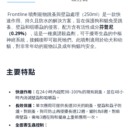
Frontline 噴劑寵物跳蚤與壁蝨處理（250ml）是一款快
速作用、持久且防水的解決方案，旨在保護狗和貓免受跳
蚤、壁蝨和咀嚼蝨的侵害。配方含有活性成分
芬普尼
（0.29%）
，這是一種廣譜殺蟲劑，可干擾寄生蟲的中樞
神經系統，接觸後即可殺死牠們。此噴劑適用於幼犬和幼
貓，對非常年幼的寵物以及成年狗貓均安全。
主要特點
快速作用：
在24小時內殺死98-100%的現有跳蚤，並在48小
時內消滅壁蝨和咀嚼蝨。
長效保護：
單次應用可提供長達30天的跳蚤、壁蝨和蝨子防
護。對跳蚤，狗可防止再侵擾長達12週，貓則為8週。對麻
痺壁蝨，需每3週在狗和貓身上重新應用一次。
全面寄生蟲控制：