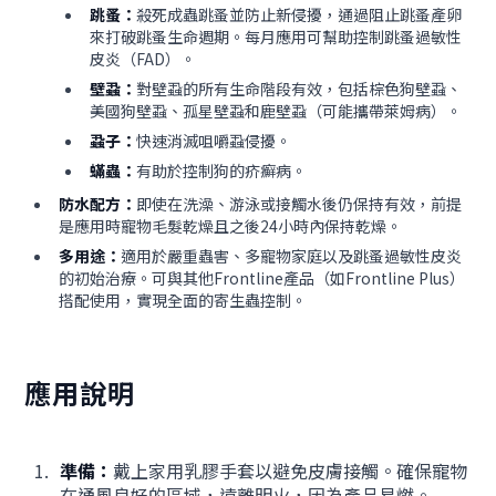
跳蚤：
殺死成蟲跳蚤並防止新侵擾，通過阻止跳蚤產卵
來打破跳蚤生命週期。每月應用可幫助控制跳蚤過敏性
皮炎（FAD）。
壁蝨：
對壁蝨的所有生命階段有效，包括棕色狗壁蝨、
美國狗壁蝨、孤星壁蝨和鹿壁蝨（可能攜帶萊姆病）。
蝨子：
快速消滅咀嚼蝨侵擾。
蟎蟲：
有助於控制狗的疥癬病。
防水配方：
即使在洗澡、游泳或接觸水後仍保持有效，前提
是應用時寵物毛髮乾燥且之後24小時內保持乾燥。
多用途：
適用於嚴重蟲害、多寵物家庭以及跳蚤過敏性皮炎
的初始治療。可與其他Frontline產品（如Frontline Plus）
搭配使用，實現全面的寄生蟲控制。
應用說明
準備：
戴上家用乳膠手套以避免皮膚接觸。確保寵物
在通風良好的區域，遠離明火，因為產品易燃。