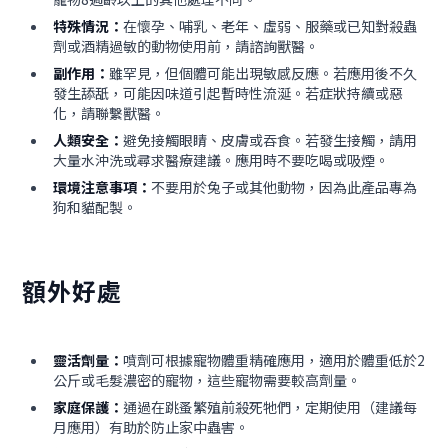
特殊情況：
在懷孕、哺乳、老年、虛弱、服藥或已知對殺蟲
劑或酒精過敏的動物使用前，請諮詢獸醫。
副作用：
雖罕見，但個體可能出現敏感反應。若應用後不久
發生舔舐，可能因味道引起暫時性流涎。若症狀持續或惡
化，請聯繫獸醫。
人類安全：
避免接觸眼睛、皮膚或吞食。若發生接觸，請用
大量水沖洗或尋求醫療建議。應用時不要吃喝或吸煙。
環境注意事項：
不要用於兔子或其他動物，因為此產品專為
狗和貓配製。
額外好處
靈活劑量：
噴劑可根據寵物體重精確應用，適用於體重低於2
公斤或毛髮濃密的寵物，這些寵物需要較高劑量。
家庭保護：
通過在跳蚤繁殖前殺死牠們，定期使用（建議每
月應用）有助於防止家中蟲害。