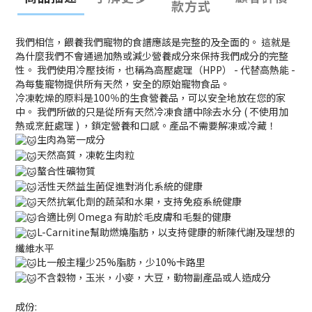
款方式
我們相信，餵養我們寵物的食譜應該是完整的及全面的。 這就是
為什麼我們不會通過加熱或減少營養成分來保持我們成分的完整
性。 我們使用冷壓技術，也稱為高壓處理（HPP） - 代替高熱能 -
為每隻寵物提供所有天然，安全的原始寵物食品。
冷凍乾燥的原料是100％的生食營養品，可以安全地放在您的家
中。 我們所做的只是從所有天然冷凍食譜中除去水分 ( 不使用加
熱或烹飪處理 ) ，鎖定營養和口感。產品不需要解凍或冷藏！
生肉為第一成分
天然高質，凍乾生肉粒
螯合性礦物質
活性天然益生菌促進對消化系統的健康
天然抗氧化劑的蔬菜和水果，支持免疫系統健康
合適比例 Omega 有助於毛皮膚和毛髮的健康
L-Carnitine幫助燃燒脂肪，以支持健康的新陳代謝及理想的
纖維水平
比一般主糧少25%脂肪，少10%卡路里
不含穀物，玉米，小麥，大豆，動物副產品或人造成分
成份: