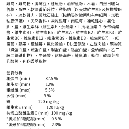
雞肉，雞肉粉，鷹嘴豆，鮭魚粉，油鯡魚粉，木薯，自然日曬苜
蓿粉，豌豆，乾燥番茄碎粒，雞脂肪（以天然維生素E及檸檬酸保
存），凍乾雞肉，蒙脫石粘土（協助吸附黴菌和有害細菌，加強
粘膜保護），天然香料，凍乾雞肝，南瓜籽，凍乾雞心，氯化
鉀，鹽，維生素群（維生素E，菸鹼酸，L-抗壞血酸-2-多聚磷酸
鹽，維生素B1，維生素B5，維生素A，維生素B2，維生素K3，維
生素B6，維生素B12，維生素B9，維生素D3，維生素B7），紅
蘿蔔，蘋果，蔓越莓，氯化膽鹼，DL-蛋氨酸，左旋肉鹼，礦物質
（鋅蛋白鹽，鐵蛋白鹽，銅蛋白鹽，錳蛋白鹽，亞硒酸鈉，乙二
胺二氫碘化物），牛磺酸，乾燥海帶，鮭魚油，藍莓，乾燥芽孢
乳酸菌，迷迭香萃取物
營養分析:
粗蛋白 (min) 37.5 %
粗脂肪 (min) 12%
粗纖維 (max) 5.5%
水份 (max) 9 %
鋅 120 mg/kg
維生素E (min) 120 IU/kg
抗壞血酸維生素C (min) 100 mg/kg
*奧米加3脂肪酸(min) 0.5 %
*奧米加6脂肪酸(min) 2.3%