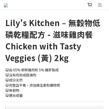
Lily's Kitchen – 無穀物低
磷乾糧配方 - 滋味雞肉餐
Chicken with Tasty
Veggies (黃) 2kg
😺由 65% 新鮮雞肉和 5% 雞肝製成
😺沒有肉粉或提煉肉
😺成分天然
😺完整且平衡，添加維生素和礦物質
😺無榖物
😺適合成貓