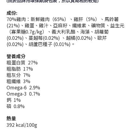
(由於品牌用環保
紙袋
包裝，所以貨期相對較短)
成份:
70%雞肉：新鮮雞肉（65%）、雞肝（5%）、馬鈴薯
(21%)、雞蛋、雞汁、亞麻籽、纖維素、礦物質、益生元
（寡果糖0.7g/kg）、義大利乳酪、海藻、胡蘿蔔
(0.02%)、蔓越莓(0.02%) 、越橘(0.02%)、歐芹
(0.02%)、胡蘆巴種子 (0.01%)。
營養成分
粗蛋白質 27%
粗脂肪 17%
粗灰分 7%
粗纖維 3%
Omega-6 2.9%
Omega-3 0.7%
鈣 1%
磷 0.8%
熱量
392 kcal/100g