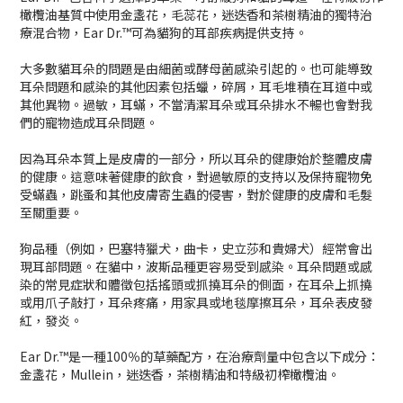
橄欖油基質中使用金盞花，毛蕊花，迷迭香和茶樹精油的獨特治
療混合物，Ear Dr.™可為貓狗的耳部疾病提供支持。
大多數貓耳朵的問題是由細菌或酵母菌感染引起的。也可能導致
耳朵問題和感染的其他因素包括蠟，碎屑，耳毛堆積在耳道中或
其他異物。過敏，耳蟎，不當清潔耳朵或耳朵排水不暢也會對我
們的寵物造成耳朵問題。
因為耳朵本質上是皮膚的一部分，所以耳朵的健康始於整體皮膚
的健康。這意味著健康的飲食，對過敏原的支持以及保持寵物免
受蟎蟲，跳蚤和其他皮膚寄生蟲的侵害，對於健康的皮膚和毛髮
至關重要。
狗品種（例如，巴塞特獵犬，曲卡，史立莎和貴婦犬）經常會出
現耳部問題。在貓中，波斯品種更容易受到感染。耳朵問題或感
染的常見症狀和體徵包括搖頭或抓撓耳朵的側面，在耳朵上抓撓
或用爪子敲打，耳朵疼痛，用家具或地毯摩擦耳朵，耳朵表皮發
紅，發炎。
Ear Dr.™是一種100％的草藥配方，在治療劑量中包含以下成分：
金盞花，Mullein，迷迭香，茶樹精油和特級初榨橄欖油。