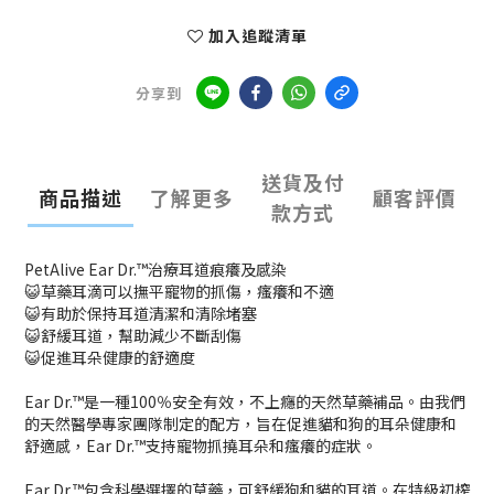
加入追蹤清單
分享到
送貨及付
商品描述
了解更多
顧客評價
款方式
PetAlive Ear Dr.™治療耳道痕癢及感染
😺草藥耳滴可以撫平寵物的抓傷，瘙癢和不適
😺有助於保持耳道清潔和清除堵塞
😺舒緩耳道，幫助減少不斷刮傷
😺促進耳朵健康的舒適度
Ear Dr.™是一種100％安全有效，不上癮的天然草藥補品。由我們
的天然醫學專家團隊制定的配方，旨在促進貓和狗的耳朵健康和
舒適感，Ear Dr.™支持寵物抓撓耳朵和瘙癢的症狀。
Ear Dr.™包含科學選擇的草藥，可舒緩狗和貓的耳道。在特級初榨