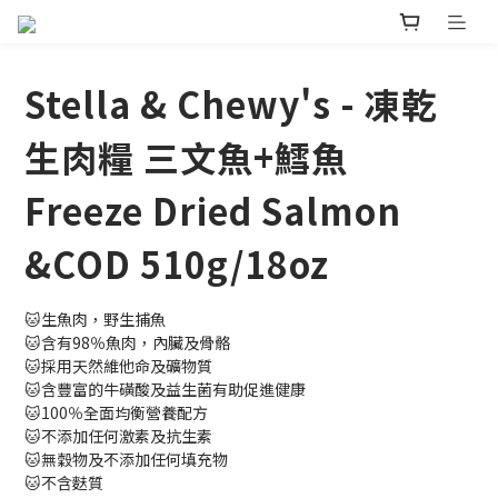
Stella & Chewy's - 凍乾
生肉糧 三文魚+鱈魚
Freeze Dried Salmon
&COD 510g/18oz
🐱生魚肉，野生捕魚
🐱含有98％魚肉，內臟及骨骼
🐱採用天然維他命及礦物質
🐱含豐富的牛磺酸及益生菌有助促進健康
🐱100％全面均衡營養配方
🐱不添加任何激素及抗生素
🐱無穀物及不添加任何填充物
🐱不含麩質