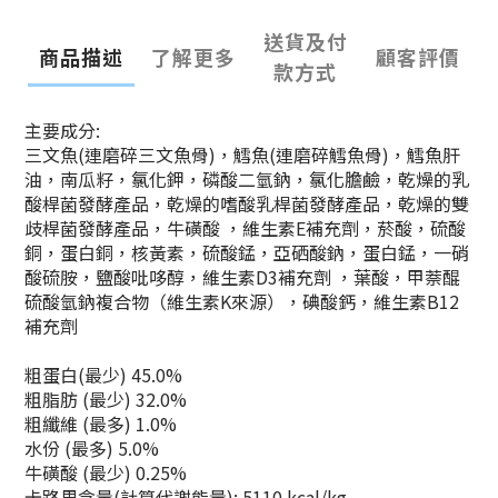
送貨及付
商品描述
了解更多
顧客評價
款方式
主要成分:
三文魚(連磨碎三文魚骨)，鱈魚(連磨碎鱈魚骨)，鱈魚肝
油，南瓜籽，氯化鉀，磷酸二氫鈉，氯化膽鹼，乾燥的乳
酸桿菌發酵產品，乾燥的嗜酸乳桿菌發酵產品，乾燥的雙
歧桿菌發酵產品，牛磺酸 ，維生素E補充劑，菸酸，硫酸
銅，蛋白銅，核黃素，硫酸錳，亞硒酸鈉，蛋白錳，一硝
酸硫胺，鹽酸吡哆醇，維生素D3補充劑 ，葉酸，甲萘醌
硫酸氫鈉複合物（維生素K來源），碘酸鈣，維生素B12
補充劑
粗蛋白(最少) 45.0%
粗脂肪 (最少) 32.0%
粗纖維 (最多) 1.0%
水份 (最多) 5.0%
牛磺酸 (最少) 0.25%
卡路里含量(計算代謝能量): 5110 kcal/kg