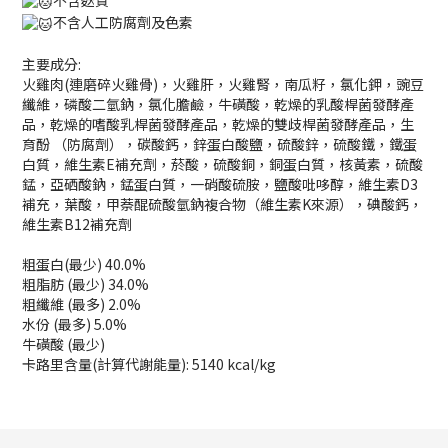
不含人工防腐劑及色素
主要成分:
火雞肉(連磨碎火雞骨)，火雞肝，火雞腎，南瓜籽，氯化鉀，豌豆
纖維，磷酸二氫鈉，氯化膽鹼，牛磺酸，乾燥的乳酸桿菌發酵產
品，乾燥的嗜酸乳桿菌發酵產品，乾燥的雙歧桿菌發酵產品，生
育酚 （防腐劑），碳酸鈣，鋅蛋白酸鹽，硫酸鋅，硫酸鐵，鐵蛋
白質，維生素E補充劑，菸酸，硫酸銅，銅蛋白質，核黃素，硫酸
錳，亞硒酸鈉，錳蛋白質，一硝酸硫胺，鹽酸吡哆醇，維生素D3
補充，葉酸，甲萘醌硫酸氫鈉複合物（維生素K來源），碘酸鈣，
維生素B12補充劑
粗蛋白(最少) 40.0%
粗脂肪 (最少) 34.0%
粗纖維 (最多) 2.0%
水份 (最多) 5.0%
牛磺酸 (最少)
卡路里含量(計算代謝能量): 5140 kcal/kg