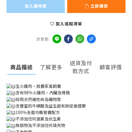
加入購物車
立即購買
加入追蹤清單
分享到
送貨及付
商品描述
了解更多
顧客評價
款方式
生火雞肉，放養家禽飼養
含有98％火雞肉，內臟及骨骼
採用天然維他命及礦物質
含豐富的牛磺酸及益生菌有助促進健康
100％全面均衡營養配方
不添加任何激素及抗生素
無穀物及不添加任何填充物
不含麩質