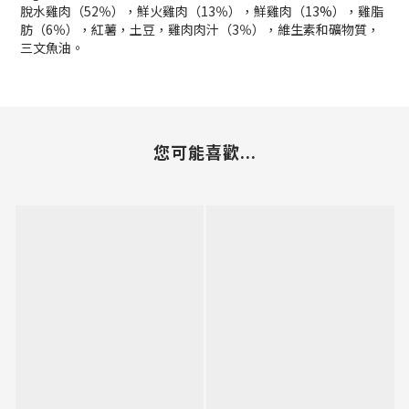
脫水雞肉（52％），鮮火雞肉（13％），鮮雞肉（13%），雞脂
肪（6％），紅薯，土豆，雞肉肉汁（3％），維生素和礦物質，
三文魚油。
您可能喜歡...