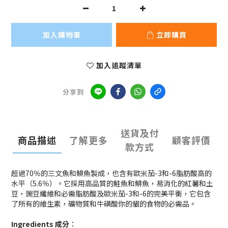
加入購物車
立即購買
加入追蹤清單
分享到
送貨及付
商品描述
了解更多
顧客評價
款方式
超過70％的三文魚和鯡魚製成，也含有歐米茄-3和-6脂肪酸高的
水平（5.6％）。它採用高品質的鮭魚和鯡魚，易消化的紅薯和土
豆，豌豆纖維和必需脂肪酸及歐米茄-3和-6的完美平衡，它包含
了所有的維生素，礦物質和牛磺酸你的貓的食物的必需品。
Ingredients 成分
：