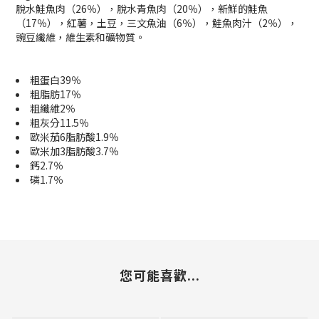
脫水鮭魚肉（26％），脫水青魚肉（20％），新鮮的鮭魚
（17％），紅薯，土豆，三文魚油（6％），鮭魚肉汁（2％），
豌豆纖維，維生素和礦物質。
粗蛋白39％
粗脂肪17％
粗纖維2％
粗灰分11.5％
歐米茄6脂肪酸1.9％
歐米加3脂肪酸3.7％
鈣2.7％
磷1.7％
您可能喜歡...