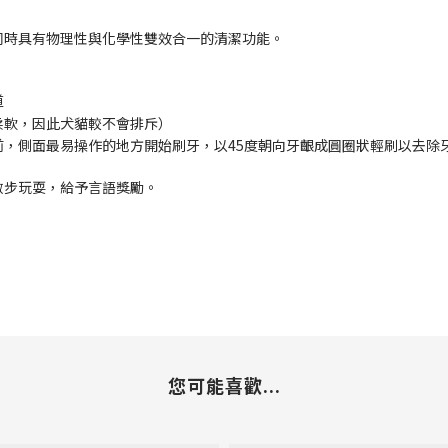
同時具有物理性與化學性雙效合一的清潔功能。
道
柔軟，因此犬貓較不會排斥）
前，側面最易操作的地方開始刷牙，以
45
度朝向牙齦成圓圈狀輕刷以去除
散步玩耍，給予言語獎勵。
您可能喜歡...