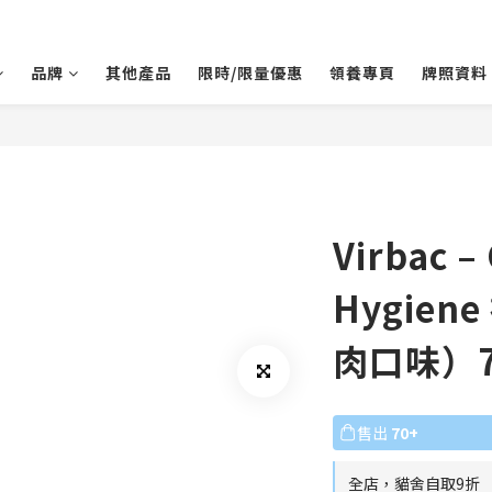
品牌
其他產品
限時/限量優惠
領養專頁
牌照資料
Virbac – 
Hygie
肉口味）7
售出
70+
全店，貓舍自取9折