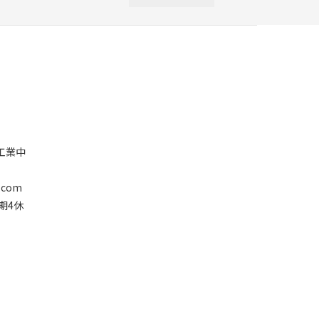
塘工業中
.com
星期4休