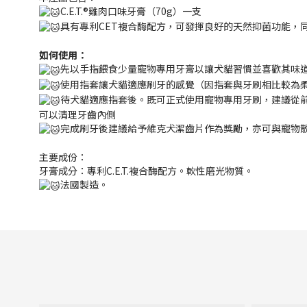
C.E.T.®
雞肉口味牙膏（
70g
）一支
具有專利
CET
複合酶配方，可發揮良好的天然抑菌功能，
如何使用：
先以手指餵食少量寵物專用牙膏以讓犬貓習慣並喜歡其味
使用指套讓犬貓適應刷牙的感覺（因指套與牙刷相比較為
待犬貓適應指套後。既可正式使用寵物專用牙刷，建議從
可以清理牙齒內側
完成刷牙後建議給予維克犬潔齒片作為獎勵，亦可與寵物
主要成份：
牙膏成分：專利
C.E.T.
複合酶配方。軟性磨光物質。
法國製造。