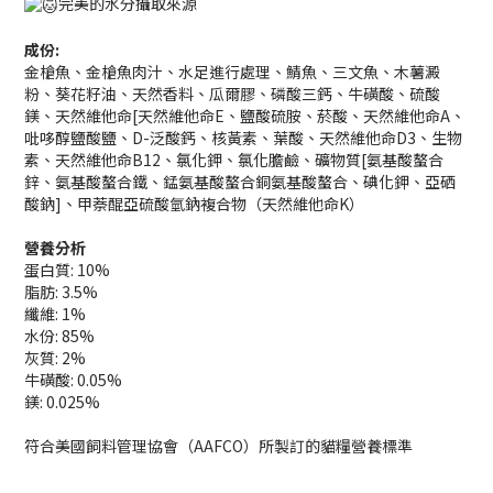
完美的水分攝取來源
成份:
金槍魚、金槍魚肉汁、水足進行處理、鯖魚、三文魚、木薯澱
粉、葵花籽油、天然香料、瓜爾膠、磷酸三鈣、牛磺酸、硫酸
鎂、天然維他命[天然維他命E、鹽酸硫胺、菸酸、天然維他命A、
吡哆醇鹽酸鹽、D-泛酸鈣、核黃素、葉酸、天然維他命D3、生物
素、天然維他命B12、氯化鉀、氯化膽鹼、礦物質[氨基酸螯合
鋅、氨基酸螯合鐵、錳氨基酸螯合銅氨基酸螯合、碘化鉀、亞硒
酸鈉]、甲萘醌亞硫酸氫鈉複合物（天然維他命K）
營養分析
蛋白質: 10%
脂肪: 3.5%
纖維: 1%
水份: 85%
灰質: 2%
牛磺酸: 0.05%
鎂: 0.025%
符合美國飼料管理協會（AAFCO）所製訂的貓糧營養標準