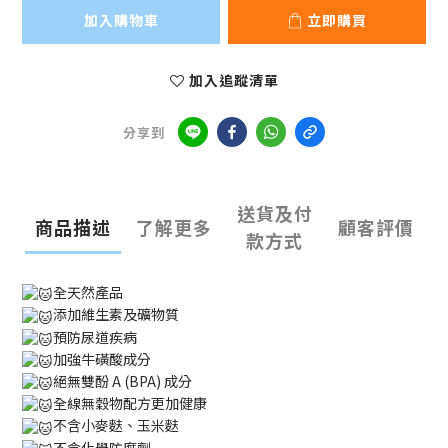
加入購物車
立即購買
加入追蹤清單
分享到
送貨及付
商品描述
了解更多
顧客評價
款方式
全天然產品
添加維生素及礦物質
預防尿道疾病
加強牛磺酸成分
絕無雙酚 A (BPA) 成分
全線無穀物配方更加健康
不含小麥麩、玉米麩
不含化學防腐劑