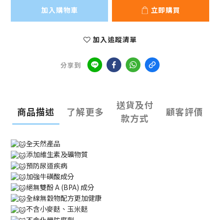
加入購物車
立即購買
加入追蹤清單
分享到
送貨及付
商品描述
了解更多
顧客評價
款方式
全天然產品
添加維生素及礦物質
預防尿道疾病
加強牛磺酸成分
絕無雙酚 A (BPA) 成分
全線無穀物配方更加健康
不含小麥麩、玉米麩
不含化學防腐劑