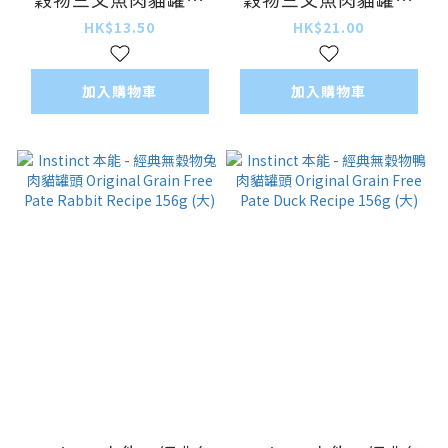
Original Grain Free
Original Grain Free
HK$13.50
HK$21.00
Pate Salmon Recipe
Pate Salmon Recipe
85g (細)
156g (大)
加入購物車
加入購物車