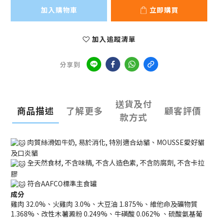
加入購物車
立即購買
加入追蹤清單
分享到
送貨及付
商品描述
了解更多
顧客評價
款方式
肉質絲滑如牛奶, 易於消化, 特別適合幼貓、MOUSSE愛好貓
及口炎貓
全天然食材, 不含味精, 不含人造色素, 不含防腐劑, 不含卡拉
膠
符合AAFCO標準主食罐
成分
雞肉 32.0%、火雞肉 3.0%、大豆油 1.875%、維他命及礦物質
1.368%、改性木薯澱粉 0.249%、牛磺酸 0.062% 、硫酸氨基葡