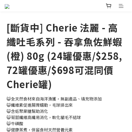
[斷貨中] Cherie 法麗 - 高
纖吐毛系列 - 吞拿魚佐鮮蝦
(橙) 80g (24罐優惠/$258,
72罐優惠/$698可混同價
Cherie罐)
😺全天然食材來自海洋漁獲，無副產品、填充物添加
😺纖維素促進腸胃蠕動，毛球排出來
😺含低聚果糖幫助消化
😺菊苣纖維高纖易消化，軟化貓毛不結球
😺牛磺酸
😺健康蒸煮，保留食材天然營養元素