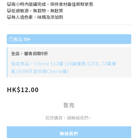
😺兩小時內裝罐完成，保持食材最佳新鮮狀態
😺低過敏源，無穀物，無麩質
😺無人造色素、味精及添加劑
售出
70+
全店，貓舍自取9折
指定商品，Cherie $12罐 (24罐優惠/$258, 72罐優
惠/$698可混同價Cherie罐)
HK$12.00
售完
若想購買，請聯絡我們。
聯絡我們