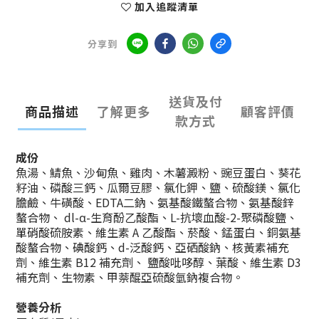
加入追蹤清單
分享到
送貨及付
商品描述
了解更多
顧客評價
款方式
成份
魚湯、鯖魚、沙甸魚、雞肉、木薯澱粉、豌豆蛋白、葵花
籽油、磷酸三鈣、瓜爾豆膠、氯化鉀、鹽、硫酸鎂、氯化
膽鹼、牛磺酸、EDTA二鈉、氨基酸鐵螯合物、氨基酸鋅
螯合物、 dl-α-生育酚乙酸酯、L-抗壞血酸-2-聚磷酸鹽、
單硝酸硫胺素、維生素 A 乙酸酯、菸酸、錳蛋白、銅氨基
酸螯合物、碘酸鈣、d-泛酸鈣、亞硒酸鈉、核黃素補充
劑、維生素 B12 補充劑、 鹽酸吡哆醇、葉酸、維生素 D3
補充劑、生物素、甲萘醌亞硫酸氫鈉複合物。
營養分析