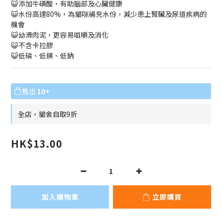
😺添加牛磺酸，有助腦部及心臟健康
😺水份高達80%，為貓咪補充水份，減少患上腎臟及尿道疾病的
機會
😺幼滑肉泥，更容易咀嚼及消化
😺不含卡拉膠
😺低磷、低鎂、低鈉
售出
10+
全店，貓舍自取9折
HK$13.00
加入購物車
立即購買