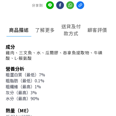
分享到
送貨及付
商品描述
了解更多
顧客評價
款方式
成分
雞肉、三文魚
、水、瓜爾膠、吞拿魚提取物、牛磺
酸、L-賴氨酸
營養分析
粗蛋白質（最低）7%
粗脂肪（最低）0.1%
粗纖維（最高）1%
灰分（最高）3%
水分（最高）90%
熱量（ME）