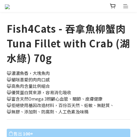
Fish4Cats - 吞拿魚柳蟹肉
Tuna Fillet with Crab (湖
水綠) 70g
😺濃濃魚香，大塊魚肉
😺貓咪喜愛的肉肉口感
😺高魚肉含量比例組合
😺優質蛋白質來源，容易消化吸收
😺富含天然Omega 3照顧心血管、關節、皮膚健康
😺拒絕使用基因改造材料，百份百天然、低敏、無麩質、
😺無膠、添加劑、防腐劑、人工色素及味精
售出
100+