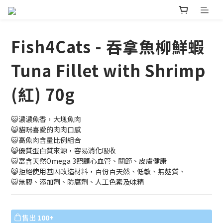
Fish4Cats - 吞拿魚柳鮮蝦
Tuna Fillet with Shrimp
(紅) 70g
😺濃濃魚香，大塊魚肉
😺貓咪喜愛的肉肉口感
😺高魚肉含量比例組合
😺優質蛋白質來源，容易消化吸收
😺富含天然Omega 3照顧心血管、關節、皮膚健康
😺拒絕使用基因改造材料，百份百天然、低敏、無麩質、
😺無膠、添加劑、防腐劑、人工色素及味精
售出
100+